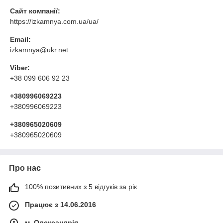
Сайт компанії:
https://izkamnya.com.ua/ua/
Email:
izkamnya@ukr.net
Viber:
+38 099 606 92 23
+380996069223
+380996069223
+380965020609
+380965020609
Про нас
100% позитивних з 5 відгуків за рік
Працює з 14.06.2016
м. Олександрія