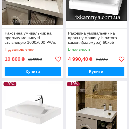
Раковина умивальник на
Раковина умивальник на
пральну машину зі
пральну машину із литого
стільницею 1000х600 PAAs
каменя(мармура) 60х55
Під замовлення
В наявності
10 800
4 990,40
₴
₴
12 000 ₴
6 238 ₴
Купити
Купити
–20%
–10%