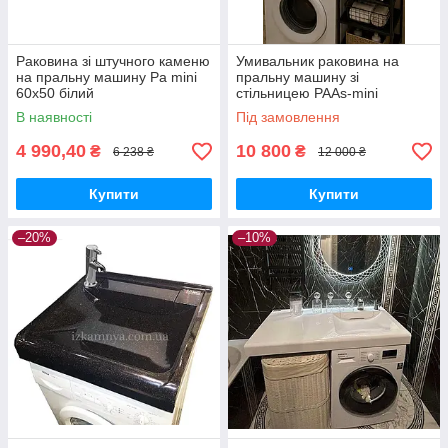
Раковина зі штучного каменю
Умивальник раковина на
на пральну машину Pa mini
пральну машину зі
60x50 білий
стільницею PAAs-mini
1000х500
В наявності
Під замовлення
4 990,40
10 800
₴
₴
6 238 ₴
12 000 ₴
Купити
Купити
–20%
–10%