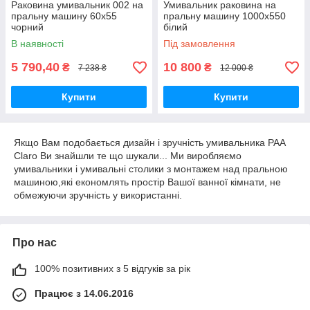
Раковина умивальник 002 на
Умивальник раковина на
пральну машину 60х55
пральну машину 1000x550
чорний
білий
В наявності
Під замовлення
5 790,40
10 800
₴
₴
7 238 ₴
12 000 ₴
Купити
Купити
Якщо Вам подобається дизайн і зручність умивальника PAA
Claro Ви знайшли те що шукали... Ми виробляємо
умивальники і умивальні столики з монтажем над пральною
машиною,які економлять простір Вашої ванної кімнати, не
обмежуючи зручність у використанні.
Про нас
100% позитивних з 5 відгуків за рік
Працює з 14.06.2016