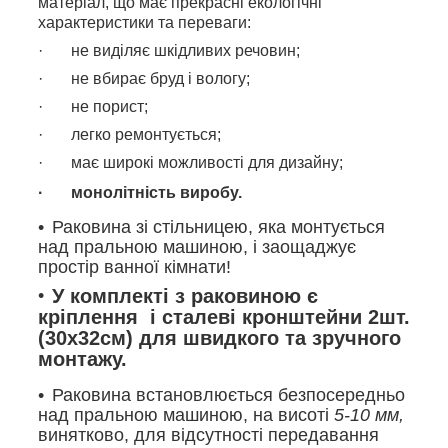
матеріал, що має прекрасні екологічні
характеристики та переваги:
· не виділяє шкідливих речовин;
· не вбирає бруд і вологу;
· не порист;
· легко ремонтується;
· має широкі можливості для дизайну;
· монолітність виробу.
Раковина зі стільницею, яка монтується
над пральною машиною, і заощаджує
простір ванної кімнати!
У комплекті з раковиною є
кріплення і сталеві кронштейни 2шт.
(30х32см) для швидкого та зручного
монтажу.
Раковина встановлюється безпосередньо
над пральною машиною, на висоті
5-10 мм,
винятково, для відсутності передавання