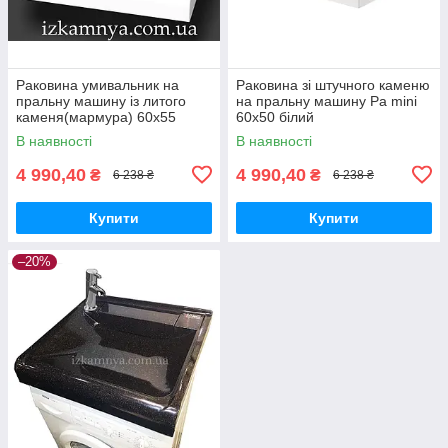
Раковина умивальник на
Раковина зі штучного каменю
пральну машину із литого
на пральну машину Pa mini
каменя(мармура) 60х55
60x50 білий
В наявності
В наявності
4 990,40
4 990,40
₴
₴
6 238 ₴
6 238 ₴
Купити
Купити
–20%