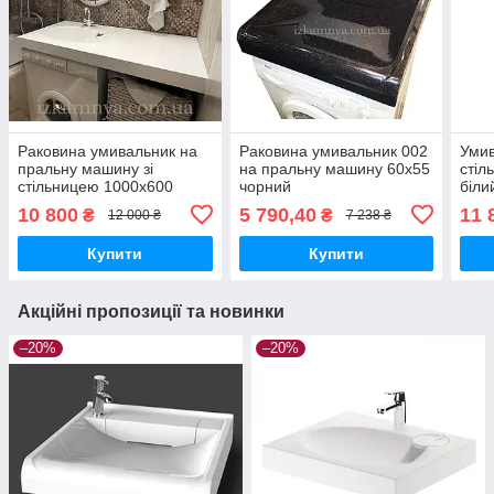
Раковина умивальник на
Раковина умивальник 002
Умив
пральну машину зі
на пральну машину 60х55
стіл
стільницею 1000х600
чорний
біли
PAAs
10 800
5 790,40
11 
₴
₴
12 000 ₴
7 238 ₴
Купити
Купити
Акційні пропозиції та новинки
–20%
–20%