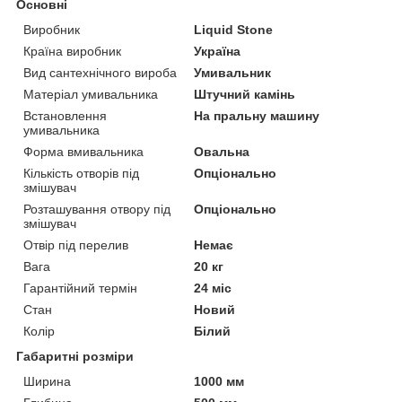
Основні
Виробник
Liquid Stone
Країна виробник
Україна
Вид сантехнічного вироба
Умивальник
Матеріал умивальника
Штучний камінь
Встановлення
На пральну машину
умивальника
Форма вмивальника
Овальна
Кількість отворів під
Опціонально
змішувач
Розташування отвору під
Опціонально
змішувач
Отвір під перелив
Немає
Вага
20 кг
Гарантійний термін
24 міс
Стан
Новий
Колір
Білий
Габаритні розміри
Ширина
1000 мм