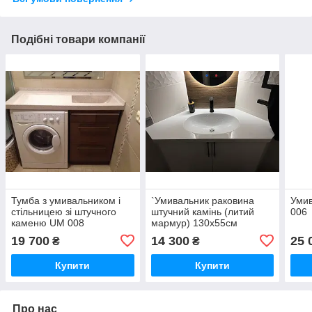
Подібні товари компанії
Тумба з умивальником і
`Умивальник раковина
Умив
стільницею зі штучного
штучний камінь (литий
006
каменю UM 008
мармур) 130х55см
19 700
14 300
25 
₴
₴
Купити
Купити
Про нас